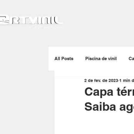
All Posts
Piscina de vinil
Ca
2 de fev. de 2023
1 min d
Gerador de ozônio
Skimmer
Capa tér
Saiba ag
Enrolador de capas térmicas