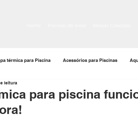
Home
Piscinas de areia
Nossas Coleções
pa térmica para Piscina
Acessórios para Piscinas
Aqu
e leitura
 para piscinas
Filtro para piscina
Bomba para piscin
mica para piscina funci
ora!
Tela Armada
Piscina Pré-Moldada Térmica Stk