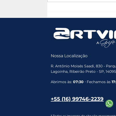
Qual o Melhor Aquecimento
Solar para Piscinas? Guia
Completo para Lojistas de
Piscina
Nossa Localização
R. Antônio Moisés Saadi, 830 - Parqu
Lagoinha, Ribeirão Preto - SP, 1409
Abrimos às:
07:30
⋅ Fechamos às
17
+55 (16) 99746-2239
* Todas as imagens do site são meramente 