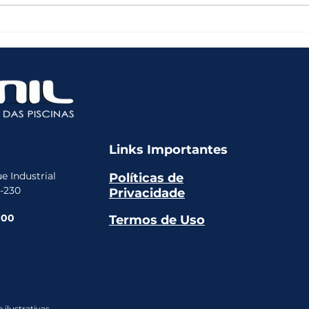
Qual filtro escolher para
O Qu
sua piscina?
Sua 
Prod
Artv
Links Importantes
e Industrial
Políticas de
5-230
Privacidade
:00
Termos de Uso
ilustrativas.