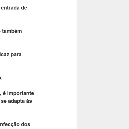
 entrada de 
ue também 
caz para 
.
, é importante 
 se adapta às 
onfecção dos 