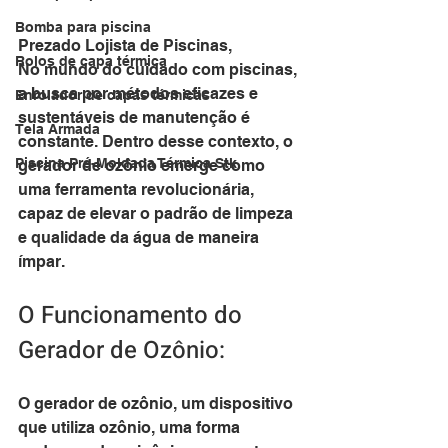
Bomba para piscina
Prezado Lojista de Piscinas,
Rolos de capa térmica
No mundo do cuidado com piscinas, 
a busca por métodos eficazes e 
Enrolador de capas térmicas
sustentáveis de manutenção é 
Tela Armada
constante. Dentro desse contexto, o 
Piscina Pré-Moldada Térmica Stk
gerador de ozônio emerge como 
uma ferramenta revolucionária, 
capaz de elevar o padrão de limpeza 
e qualidade da água de maneira 
ímpar.
O Funcionamento do 
Gerador de Ozônio:
O gerador de ozônio, um dispositivo 
que utiliza ozônio, uma forma 