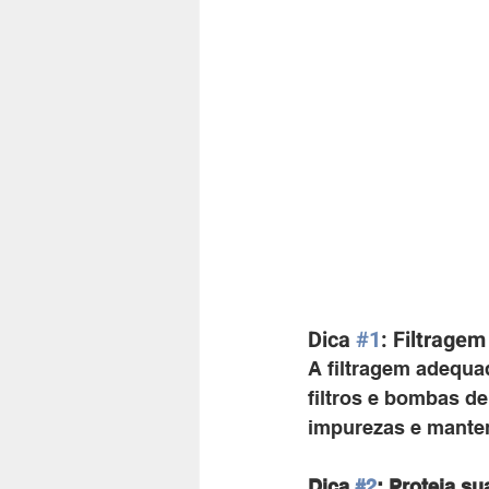
Dica 
#1
: Filtragem
A filtragem adequad
filtros e bombas d
impurezas e manten
Dica 
#2
: Proteja s