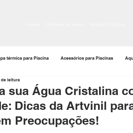
Home
Piscinas de areia
Nossas Coleções
pa térmica para Piscina
Acessórios para Piscinas
Aqu
 de leitura
 para piscinas
Filtro para piscina
Bomba para piscin
 sua Água Cristalina 
de: Dicas da Artvinil pa
Tela Armada
Piscina Pré-Moldada Térmica Stk
em Preocupações!