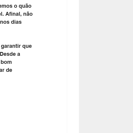
demos o quão 
. Afinal, não 
nos dias 
garantir que 
 Desde a 
o bom 
ar de 