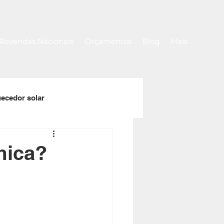
Revendas Nacionais
Orçamentos
Blog
Mais
ecedor solar
a
Rolos de capa térmica
mica?