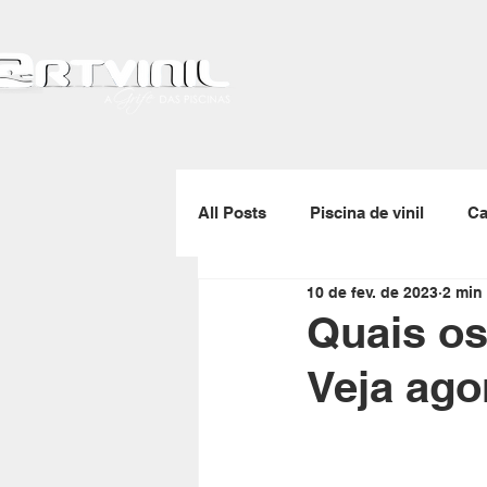
All Posts
Piscina de vinil
Ca
10 de fev. de 2023
2 min 
Gerador de ozônio
Skimmer
Quais os
Veja ago
Enrolador de capas térmicas