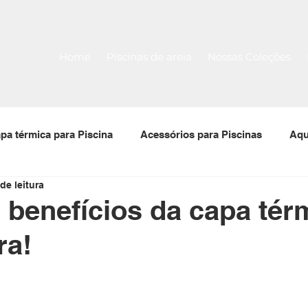
Home
Piscinas de areia
Nossas Coleções
pa térmica para Piscina
Acessórios para Piscinas
Aqu
de leitura
 para piscinas
Filtro para piscina
Bomba para piscin
 benefícios da capa tér
ra!
Tela Armada
Piscina Pré-Moldada Térmica Stk