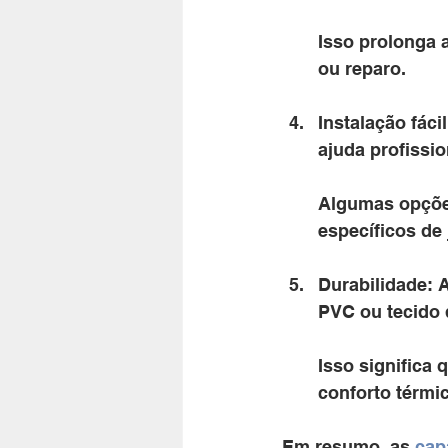
Isso prolonga 
ou reparo.
Instalação fáci
ajuda profissio
Algumas opçõe
específicos de 
Durabilidade: 
PVC ou tecido d
Isso significa
conforto térmi
Em resumo, as 
cap