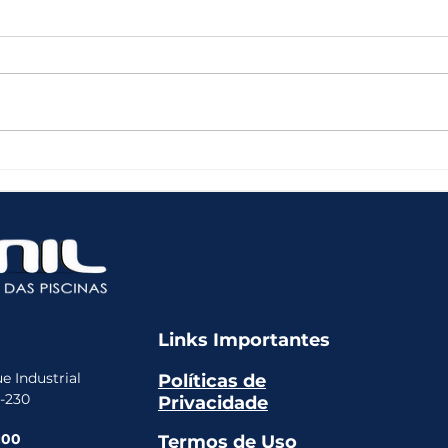
Qual filtro escolher para
O Qu
sua piscina?
Sua 
Prod
Artv
Links Importantes
e Industrial
Políticas de
5-230
Privacidade
:00
Termos de Uso