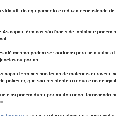
a vida útil do equipamento e reduz a necessidade d
l: As capas térmicas são fáceis de instalar e podem s
nal. 
s até mesmo podem ser cortadas para se ajustar a 
janelas ou portas.
As capas térmicas são feitas de materiais duráveis, 
e poliéster, que são resistentes à água e ao desgast
 que elas podem durar por muitos anos, fornecendo p
co.
as térmicas
 são uma solução eficiente e acessível p