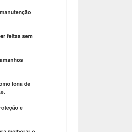
e manutenção 
er feitas sem 
tamanhos 
como lona de 
e. 
roteção e 
ara melhorar o 