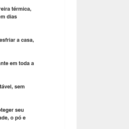
ira térmica, 
em dias 
sfriar a casa, 
nte em toda a 
tável, sem 
teger seu 
de, o pó e 