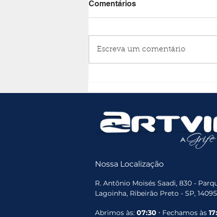
Comentários
Escreva um comentário
Qual o Melhor Aquecimento
Solar para Piscinas? Guia
Completo para Lojistas de
Piscina
Nossa Localização
R. Antônio Moisés Saadi, 830 - Parqu
Lagoinha, Ribeirão Preto - SP, 1409
Abrimos às:
07:30
⋅ Fechamos às
17