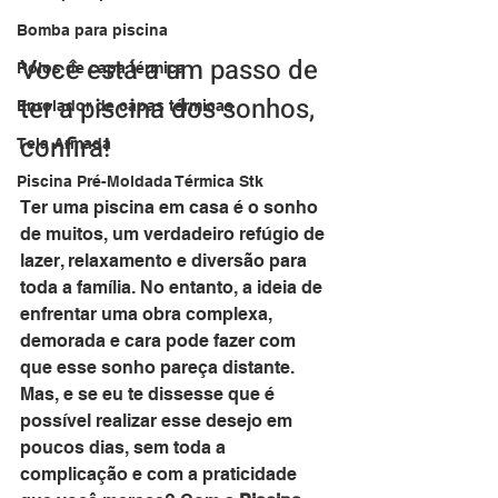
Bomba para piscina
Você está a um passo de 
Rolos de capa térmica
ter a piscina dos sonhos, 
Enrolador de capas térmicas
confira!
Tela Armada
Piscina Pré-Moldada Térmica Stk
Ter uma piscina em casa é o sonho 
de muitos, um verdadeiro refúgio de 
lazer, relaxamento e diversão para 
toda a família. No entanto, a ideia de 
enfrentar uma obra complexa, 
demorada e cara pode fazer com 
que esse sonho pareça distante. 
Mas, e se eu te dissesse que é 
possível realizar esse desejo em 
poucos dias, sem toda a 
complicação e com a praticidade 