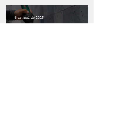
6 de mai. de 2025
O que é tela armada?
Entenda o vinil com
1,5mm de espessura.
17 de abr. de 2025
Tela Armada
Como é feito a instalação