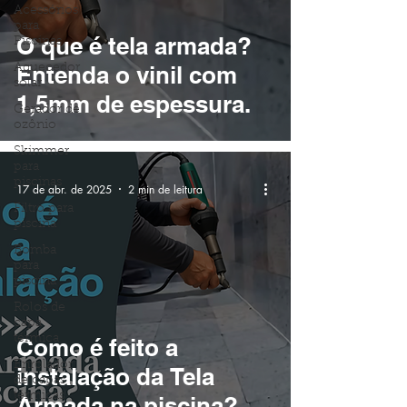
Acessórios
para
O que é tela armada?
Piscinas
Entenda o vinil com
Aquecedor
solar
1,5mm de espessura.
Gerador de
ozônio
Skimmer
para
piscinas
17 de abr. de 2025
2 min de leitura
Filtro para
piscina
Bomba
para
piscina
Rolos de
capa
térmica
Como é feito a
Enrolador
instalação da Tela
de capas
térmicas
Armada na piscina?