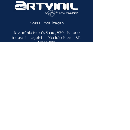
Nossa Localização
R. Antônio Moisés Saadi, 830 - Parque
Industrial Lagoinha, Ribeirão Preto - SP,
14095-230
Abrimos às:
07:30
⋅ Fechamos às
17:00
+55 (16) 99746-2239
* Todas as imagens do site são meramente ilustrativas.
Artvinil Piscinas © 2022 - Todos
os direitos reservados.
Links Importantes
Políticas de Privacidade
Termos de Uso