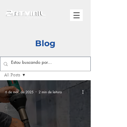
Blog
Blog
All Posts
All Posts
6 de mai. de 2025
2 min de leitura
Piscina de
vinil
Capa
térmica
para
Piscina