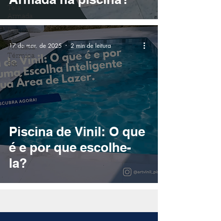
Tela
Armada
Piscina
Pré-
17 de mar. de 2025
2 min de leitura
Moldada
Térmica
Stk
Piscina de Vinil: O que
é e por que escolhe-
la?