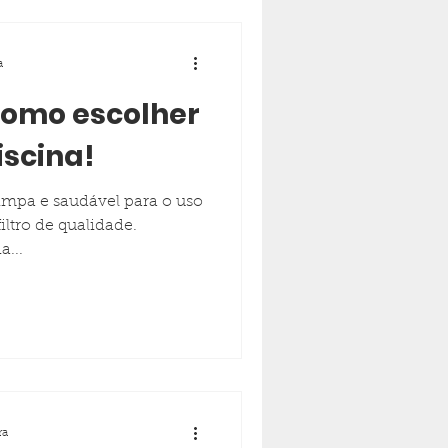
a
como escolher
iscina!
impa e saudável para o uso
iltro de qualidade.
a...
ra