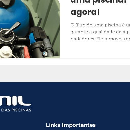
agora!
O filtro de uma piscina é
garantir a qualidade da ág
nadadores. Ele remove imp
Links Importantes