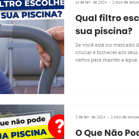
14 de fev. de 2024
2 min de leitur
Qual filtro es
Tela Armada
Piscina Pré-Moldada Térmica Stk
sua piscina?
Se você está no mercado d
crucial é fornecer aos seu
certos para manter a água 
2 de fev. de 2024
2 min de leitura
O Que Não Po