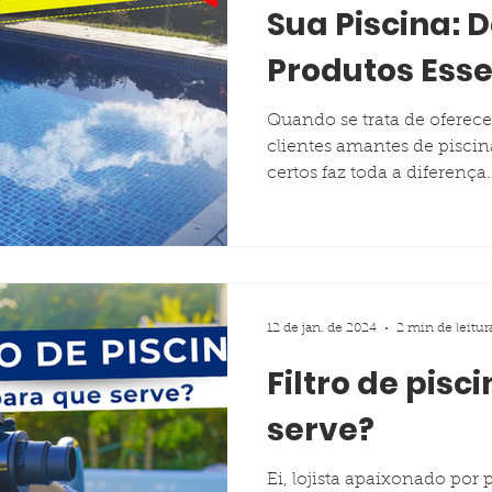
Sua Piscina: 
Produtos Esse
Artvinil para 
Quando se trata de oferece
clientes amantes de piscin
certos faz toda a diferença
12 de jan. de 2024
2 min de leitur
Filtro de pisc
serve?
Ei, lojista apaixonado por p