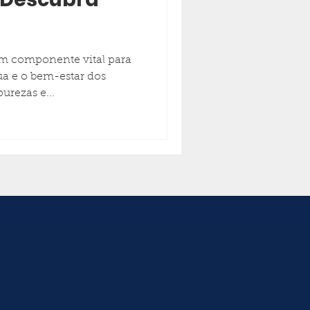
 um componente vital para
ua e o bem-estar dos
urezas e...