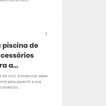
edos divertidos,
 piscina de
 acessórios
ra a
erfeita
de vinil, é essencial saber
te para garantir a sua
momentos...