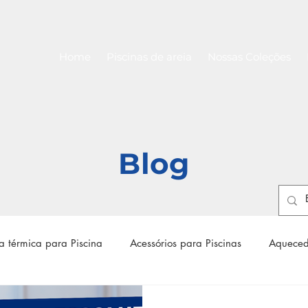
Home
Piscinas de areia
Nossas Coleções
Blog
 térmica para Piscina
Acessórios para Piscinas
Aqueced
 para piscinas
Filtro para piscina
Bomba para piscina