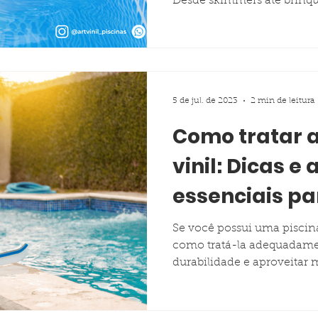
Desde skimmers até brinqu
5 de jul. de 2023
2 min de leitura
Como tratar a
vinil: Dicas e
essenciais pa
manutenção p
Se você possui uma piscina 
como tratá-la adequadamen
durabilidade e aproveitar 