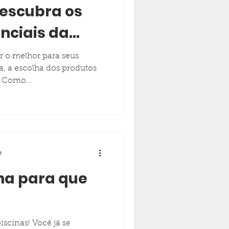
Descubra os
nciais da
Lojistas
r o melhor para seus
a, a escolha dos produtos
. Como...
a
ina para que
iscinas! Você já se