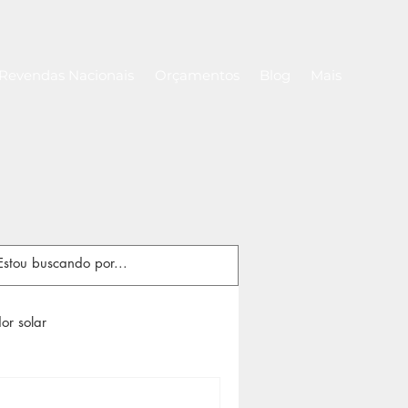
Revendas Nacionais
Orçamentos
Blog
Mais
or solar
Rolos de capa térmica