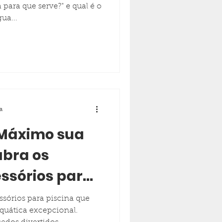
 para que serve?" e qual é o
ua...
a
 Máximo sua
ubra os
essórios para
ssórios para piscina que
quática excepcional.