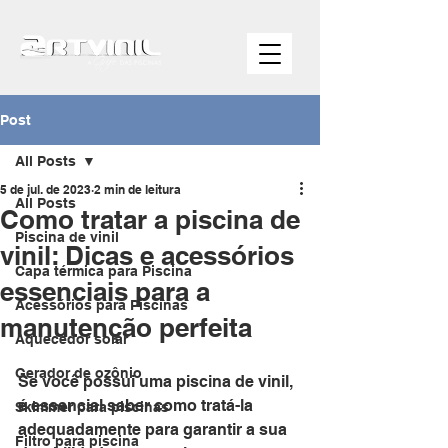
Post
All Posts
5 de jul. de 2023
2 min de leitura
All Posts
Como tratar a piscina de
Piscina de vinil
vinil: Dicas e acessórios
Capa térmica para Piscina
essenciais para a
Acessórios para Piscinas
manutenção perfeita
Aquecedor solar
Gerador de ozônio
Se você possui uma piscina de vinil, 
é essencial saber como tratá-la 
Skimmer para piscinas
adequadamente para garantir a sua 
Filtro para piscina