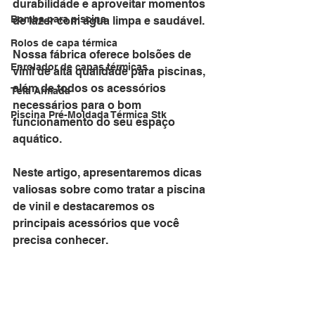
durabilidade e aproveitar momentos 
Bomba para piscina
de lazer com água limpa e saudável. 
Rolos de capa térmica
Nossa fábrica oferece bolsões de 
Enrolador de capas térmicas
vinil de alta qualidade para piscinas, 
além de todos os acessórios 
Tela Armada
necessários para o bom 
Piscina Pré-Moldada Térmica Stk
funcionamento do seu espaço 
aquático. 
Neste artigo, apresentaremos dicas 
valiosas sobre como tratar a piscina 
de vinil e destacaremos os 
principais acessórios que você 
precisa conhecer.