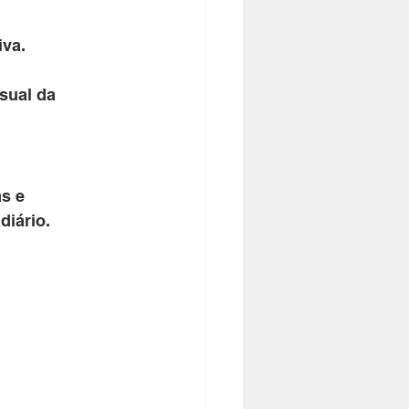
va. 
sual da 
s e 
diário.