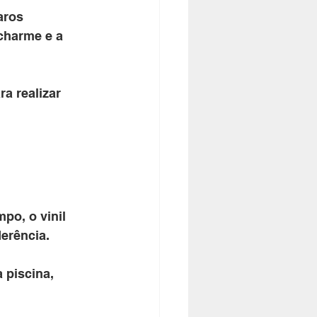
aros 
charme e a 
a realizar 
po, o vinil 
erência. 
 piscina, 