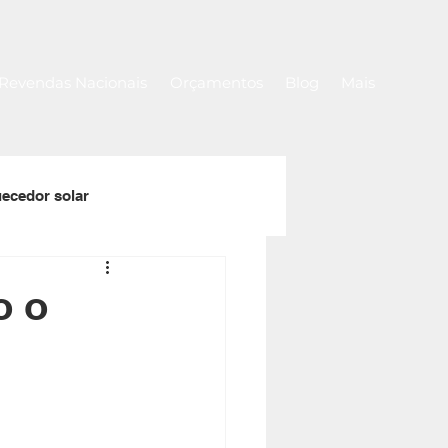
Revendas Nacionais
Orçamentos
Blog
Mais
ecedor solar
a
Rolos de capa térmica
o o