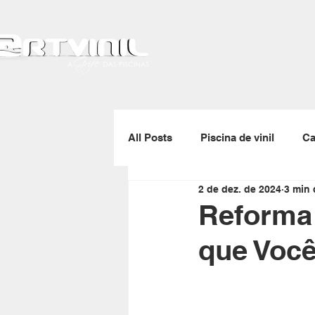
All Posts
Piscina de vinil
Ca
2 de dez. de 2024
3 min 
Gerador de ozônio
Skimmer
Reforma 
que Você
Enrolador de capas térmicas