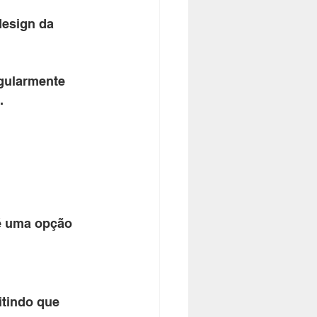
esign da 
egularmente 
.
 é uma opção 
itindo que 