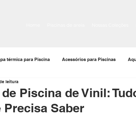
Home
Piscinas de areia
Nossas Coleções
pa térmica para Piscina
Acessórios para Piscinas
Aqu
de leitura
 para piscinas
Filtro para piscina
Bomba para piscin
de Piscina de Vinil: Tud
 Precisa Saber
Tela Armada
Piscina Pré-Moldada Térmica Stk