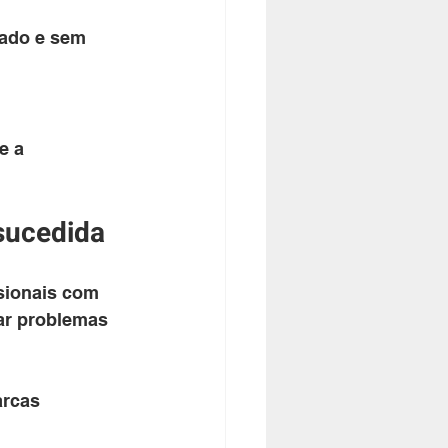
cado e sem 
e a 
-sucedida
sionais com 
ar problemas 
arcas 