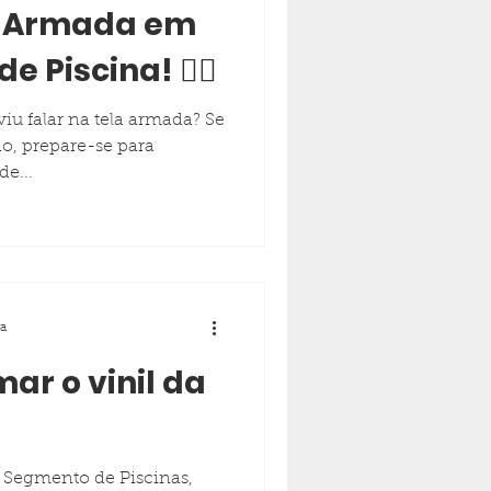
la Armada em
e Piscina! 🏊‍♂️
uviu falar na tela armada? Se
do, prepare-se para
e...
ra
ar o vinil da
o Segmento de Piscinas,