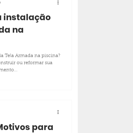
a
a instalação
da na
da Tela Armada na piscina?
nstruir ou reformar sua
mento...
Motivos para