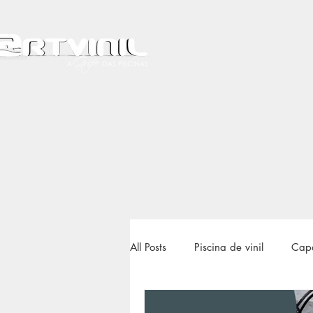
All Posts
Piscina de vinil
Capa
Gerador de ozônio
Skimmer