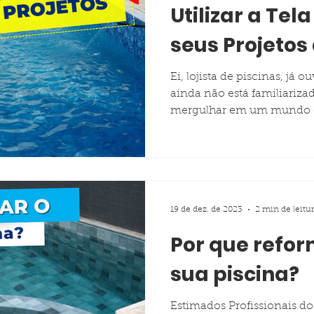
Utilizar a Te
seus Projetos d
Ei, lojista de piscinas, já o
ainda não está familiariza
mergulhar em um mundo d
19 de dez. de 2023
2 min de leitu
Por que reform
sua piscina?
Estimados Profissionais d