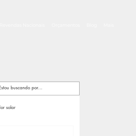
Revendas Nacionais
Orçamentos
Blog
Mais
or solar
Rolos de capa térmica