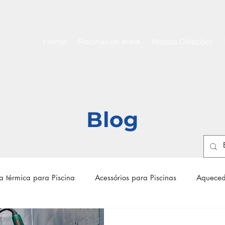
Home
Piscinas de areia
Nossas Coleções
Blog
 térmica para Piscina
Acessórios para Piscinas
Aqueced
 para piscinas
Filtro para piscina
Bomba para piscina