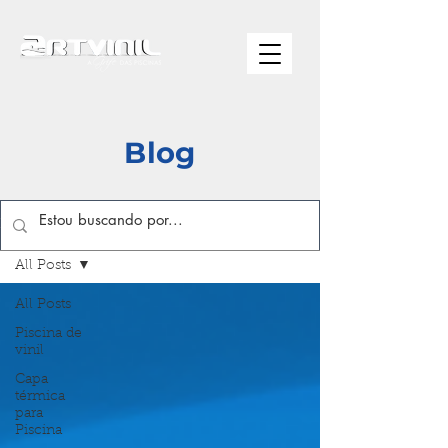
Blog
Blog
All Posts
All Posts
Piscina de
vinil
Capa
térmica
para
Piscina