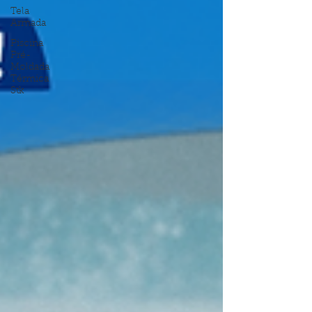
Tela
Armada
Piscina
Pré-
Moldada
Térmica
Stk