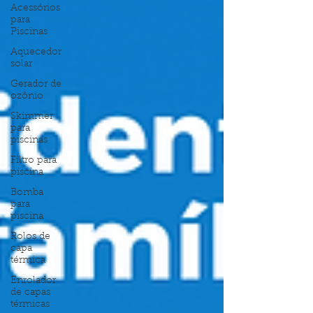
Acessórios
para
Piscinas
Aquecedor
solar
Gerador de
ozônio
Skimmer
para
piscinas
Filtro para
piscina
Bomba
para
piscina
Rolos de
capa
térmica
Enrolador
de capas
térmicas