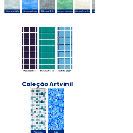
Coleção Pedras Preciosas
Coleção Artvinil