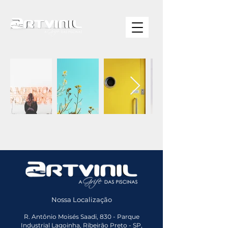
Nossa Localização
R. Antônio Moisés Saadi, 830 - Parque
Industrial Lagoinha, Ribeirão Preto - SP,