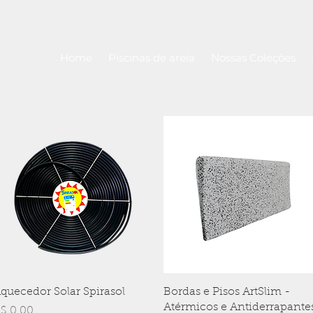
Home
Piscinas de areia
Nossas Coleções
Visualização rápida
Visualização rápida
quecedor Solar Spirasol
Bordas e Pisos ArtSlim -
Atérmicos e Antiderrapante
reço
$ 0,00