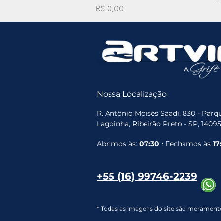
Preço
R$ 0,00
Nossa Localização
R. Antônio Moisés Saadi, 830 - Parqu
Lagoinha, Ribeirão Preto - SP, 1409
Abrimos às:
07:30
⋅ Fechamos às
17
+55 (16) 99746-2239
* Todas as imagens do site são meramente 