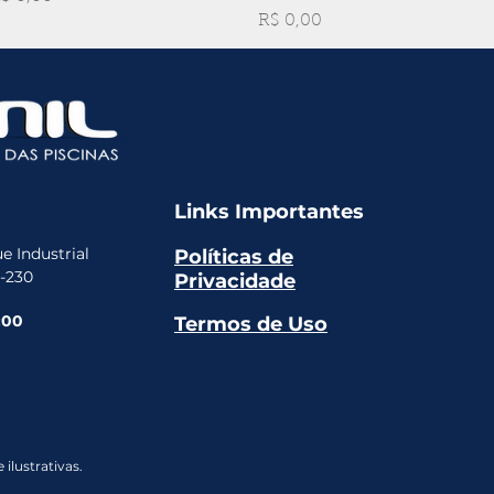
Preço
R$ 0,00
Links Importantes
e Industrial
Políticas de
5-230
Privacidade
:00
Termos de Uso
ilustrativas.