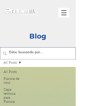
Blog
Blog
All Posts
All Posts
Piscina de
vinil
Capa
térmica
para
Piscina