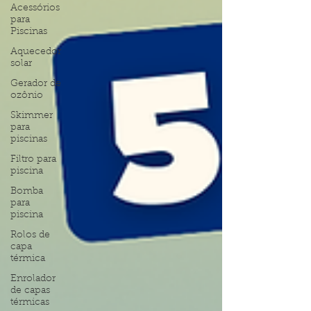
Acessórios
para
Piscinas
Aquecedor
solar
Gerador de
ozônio
Skimmer
para
piscinas
Filtro para
piscina
Bomba
para
piscina
Rolos de
capa
térmica
Enrolador
de capas
térmicas