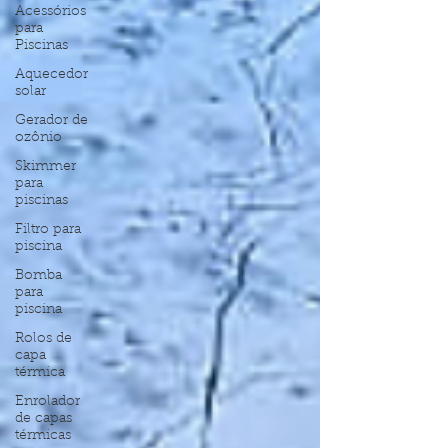
Acessórios
para
Piscinas
Aquecedor
solar
Gerador de
ozônio
Skimmer
para
piscinas
Filtro para
piscina
Bomba
para
piscina
Rolos de
capa
térmica
Enrolador
de capas
térmicas