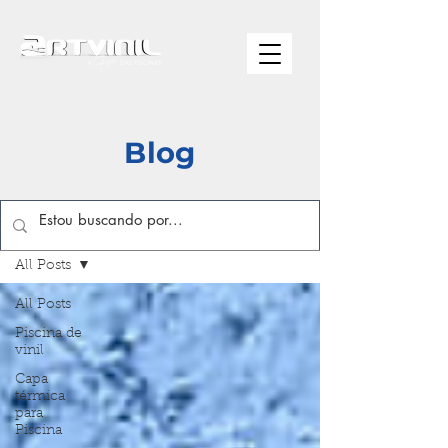
Blog
Blog
All Posts
All Posts
Piscina de
vinil
Capa
térmica
para
Piscina