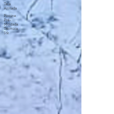
Tela
Armada
Piscina
Pré-
Moldada
Térmica
Stk