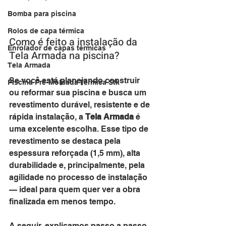
Bomba para piscina
Rolos de capa térmica
Como é feito a instalação da 
Enrolador de capas térmicas
Tela Armada na piscina?
Tela Armada
Se você está planejando construir 
Piscina Pré-Moldada Térmica Stk
ou reformar sua piscina e busca um 
revestimento durável, resistente e de 
rápida instalação, a 
Tela Armada
 é 
uma excelente escolha. Esse tipo de 
revestimento se destaca pela 
espessura reforçada (1,5 mm), alta 
durabilidade e, principalmente, pela 
agilidade no processo de instalação 
— ideal para quem quer ver a obra 
finalizada em menos tempo.
A seguir, explicamos passo a passo 