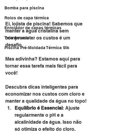
Bomba para piscina
Rolos de capa térmica
Ei, lojista de piscina! Sabemos que 
Enrolador de capas térmicas
manter a água cristalina sem 
comprometer os custos é um 
Tela Armada
desafio. 
Piscina Pré-Moldada Térmica Stk
Mas adivinha? Estamos aqui para 
tornar essa tarefa mais fácil para 
você! 
Descubra dicas inteligentes para 
economizar nos custos com cloro e 
manter a qualidade da água no topo!
Equilíbrio é Essencial
: Ajuste 
regularmente o pH e a 
alcalinidade da água. Isso não 
só otimiza o efeito do cloro, 