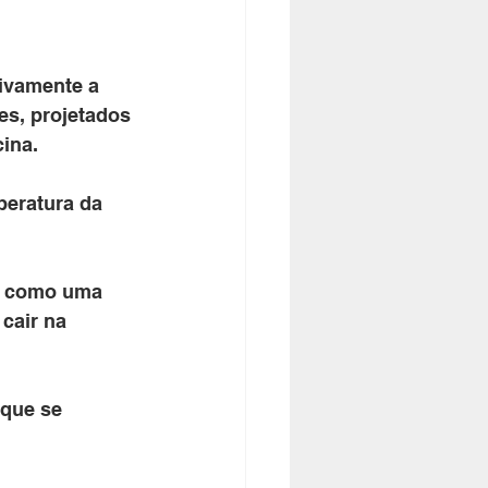
tivamente a 
es, projetados 
ina. 
peratura da 
a como uma 
cair na 
 que se 