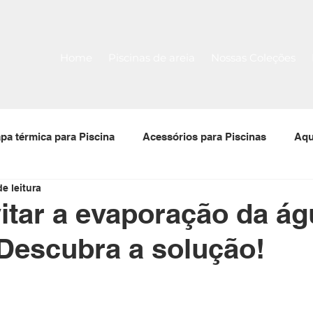
Home
Piscinas de areia
Nossas Coleções
pa térmica para Piscina
Acessórios para Piscinas
Aqu
e leitura
 para piscinas
Filtro para piscina
Bomba para piscin
tar a evaporação da ág
 Descubra a solução!
Tela Armada
Piscina Pré-Moldada Térmica Stk