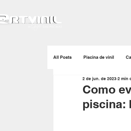
All Posts
Piscina de vinil
Ca
2 de jun. de 2023
2 min d
Gerador de ozônio
Skimmer
Como evi
piscina:
Enrolador de capas térmicas