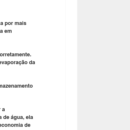
ua por mais 
ta em 
corretamente. 
 evaporação da 
armazenamento 
 a 
 de água, ela 
 economia de 