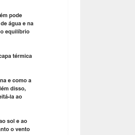
bém pode 
 de água e na 
 equilíbrio 
capa térmica 
ina e como a 
lém disso, 
tá-la ao 
o sol e ao 
nto o vento 