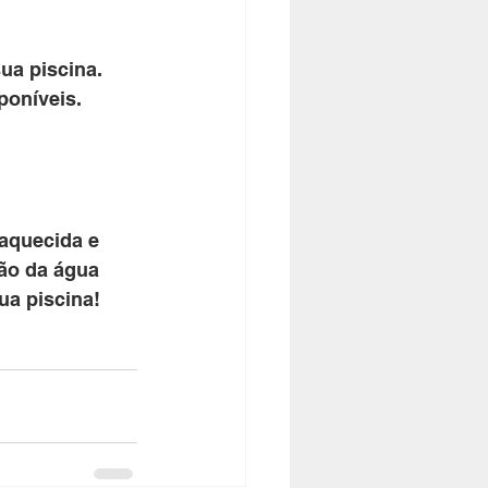
ua piscina. 
oníveis. 
 aquecida e 
ão da água 
a piscina!