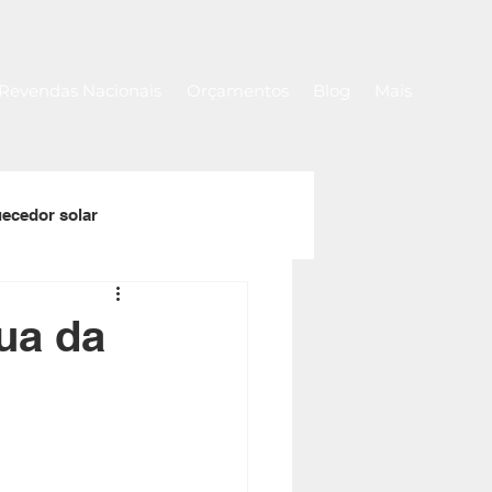
Revendas Nacionais
Orçamentos
Blog
Mais
ecedor solar
a
Rolos de capa térmica
ua da