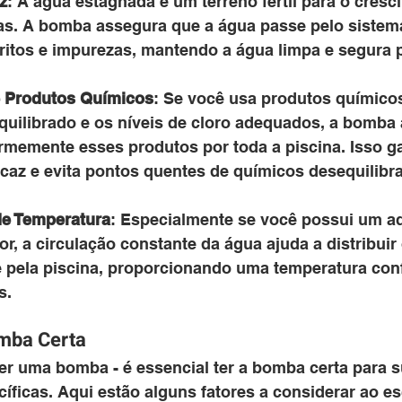
z
: A água estagnada é um terreno fértil para o cresc
ias. A bomba assegura que a água passe pelo sistema
itos e impurezas, mantendo a água limpa e segura 
e Produtos Químicos
: Se você usa produtos químico
quilibrado e os níveis de cloro adequados, a bomba 
formemente esses produtos por toda a piscina. Isso g
icaz e evita pontos quentes de químicos desequilibr
de Temperatura
: Especialmente se você possui um a
or, a circulação constante da água ajuda a distribuir 
 pela piscina, proporcionando uma temperatura conf
s.
mba Certa
er uma bomba - é essencial ter a bomba certa para s
íficas. Aqui estão alguns fatores a considerar ao e