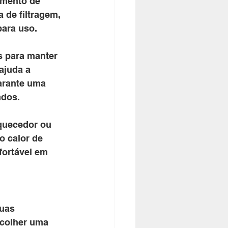
imento de 
 de filtragem, 
para uso.
s para manter 
ajuda a 
arante uma 
ados.
quecedor ou 
o calor de 
ortável em 
uas 
scolher uma 