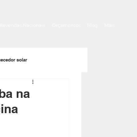
Revendas Nacionais
Orçamentos
Blog
Mais
ecedor solar
a
Rolos de capa térmica
ba na
ina