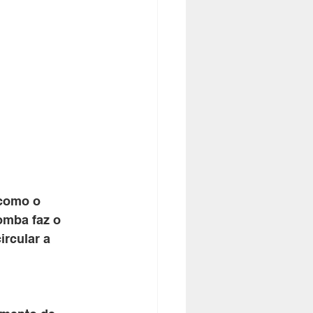
como o 
omba faz o 
rcular a 