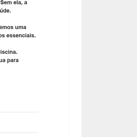
Sem ela, a 
úde. 
ecemos uma 
s essenciais. 
iscina. 
ua para 