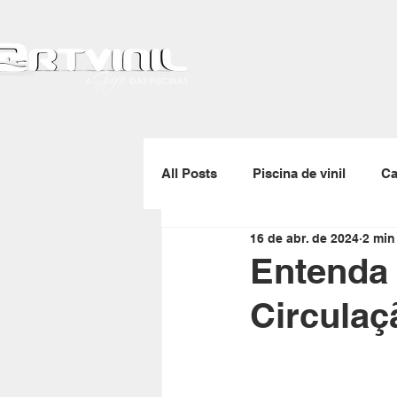
All Posts
Piscina de vinil
Ca
16 de abr. de 2024
2 min
Gerador de ozônio
Skimmer
Entenda 
Circulaç
Enrolador de capas térmicas