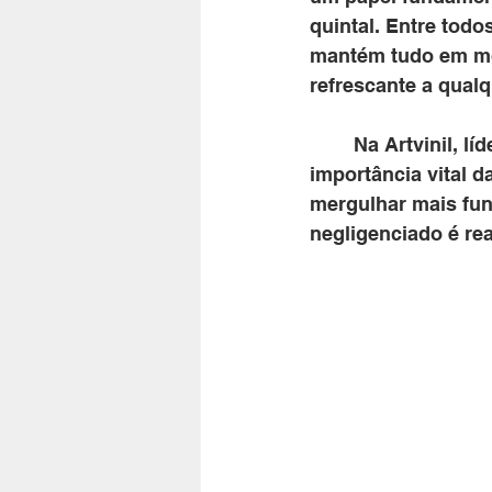
quintal. Entre todo
mantém tudo em mov
refrescante a qual
	Na Artvinil, líderes no fornecimento de produtos para piscinas, entendemos a 
importância vital d
mergulhar mais fun
negligenciado é rea