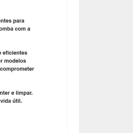
ntes para 
bomba com a 
eficientes 
or modelos 
 comprometer 
ter e limpar. 
ida útil.