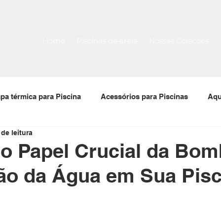
Home
Piscinas de areia
Nossas Coleções
pa térmica para Piscina
Acessórios para Piscinas
Aqu
 de leitura
 para piscinas
Filtro para piscina
Bomba para piscin
o Papel Crucial da Bom
ão da Água em Sua Pisc
Tela Armada
Piscina Pré-Moldada Térmica Stk