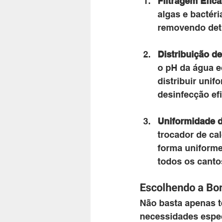
Filtragem Efica
algas e bactér
removendo detr
Distribuição d
o pH da água e
distribuir uni
desinfecção ef
Uniformidade 
trocador de cal
forma uniforme
todos os canto
Escolhendo a Bo
Não basta apenas t
necessidades espec