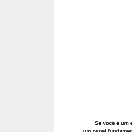
	Se você é um entusiasta das piscinas, sabe que cada componente desempenha 
um papel fundament