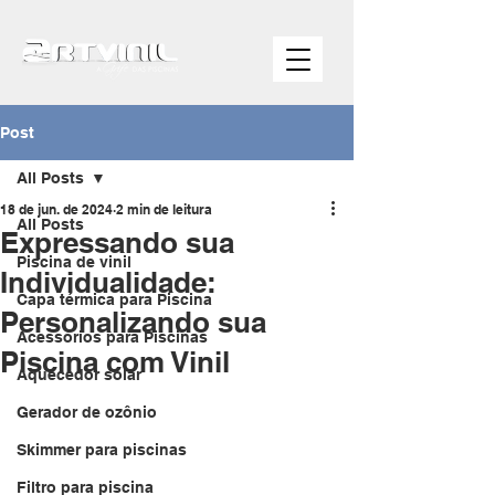
Post
All Posts
18 de jun. de 2024
2 min de leitura
All Posts
Expressando sua
Piscina de vinil
Individualidade:
Capa térmica para Piscina
Personalizando sua
Acessórios para Piscinas
Piscina com Vinil
Aquecedor solar
Gerador de ozônio
Skimmer para piscinas
Filtro para piscina