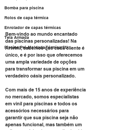
Bomba para piscina
Rolos de capa térmica
Enrolador de capas térmicas
Bem-vindo ao mundo encantado 
Tela Armada
das piscinas personalizadas! Na 
Piscina Pré-Moldada Térmica Stk
Artvinil, sabemos que cada cliente é 
único, e é por isso que oferecemos 
uma ampla variedade de opções 
para transformar sua piscina em um 
verdadeiro oásis personalizado. 
Com mais de 15 anos de experiência 
no mercado, somos especialistas 
em vinil para piscinas e todos os 
acessórios necessários para 
garantir que sua piscina seja não 
apenas funcional, mas também um 