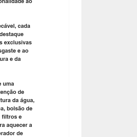
onalidade ao 
cável, cada 
 destaque 
s exclusivas 
sgaste e ao 
ura e da 
e uma 
tenção de 
tura da água, 
a, bolsão de 
filtros e 
ra aquecer a 
erador de 