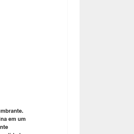
umbrante. 
cina em um 
nte 