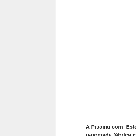
A Piscina com  Esta
renomada fábrica c