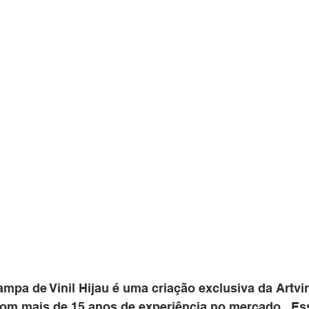
mpa de Vinil Hijau é uma criação exclusiva da Artvin
om mais de 15 anos de experiência no mercado.  Ess