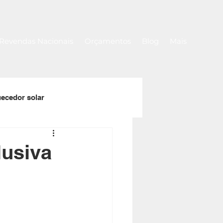
Revendas Nacionais
Orçamentos
Blog
Mais
ecedor solar
a
Rolos de capa térmica
lusiva