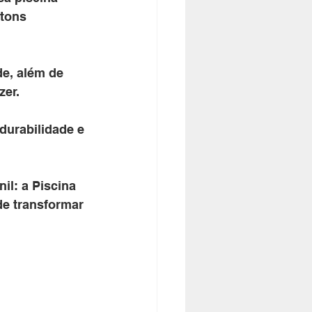
tons 
de, além de 
zer.
durabilidade e 
il: a 
Piscina 
e transformar 