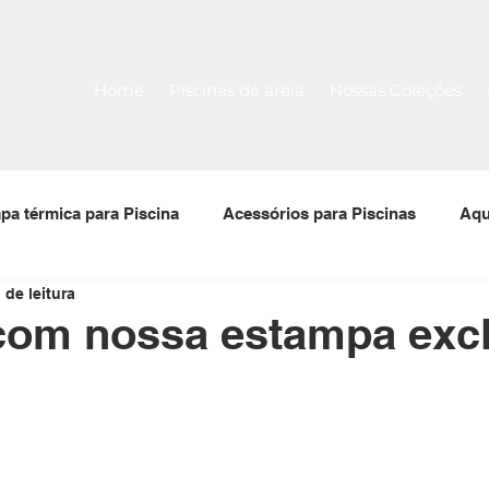
Home
Piscinas de areia
Nossas Coleções
pa térmica para Piscina
Acessórios para Piscinas
Aqu
 de leitura
 para piscinas
Filtro para piscina
Bomba para piscin
com nossa estampa exc
Tela Armada
Piscina Pré-Moldada Térmica Stk