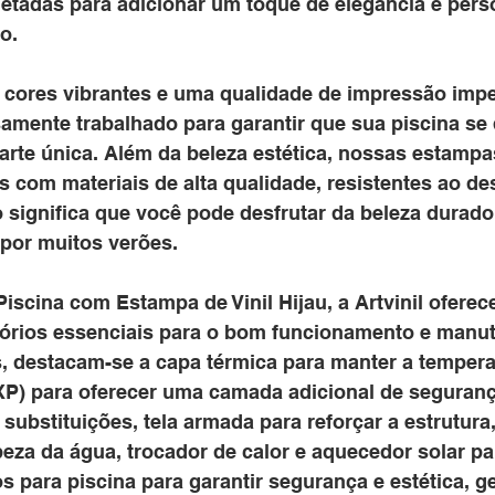
jetadas para adicionar um toque de elegância e pers
o.
cores vibrantes e uma qualidade de impressão impe
samente trabalhado para garantir que sua piscina se
rte única. Além da beleza estética, nossas estampa
s com materiais de alta qualidade, resistentes ao de
 significa que você pode desfrutar da beleza durado
 por muitos verões.
iscina com Estampa de Vinil Hijau, a Artvinil oferec
órios essenciais para o bom funcionamento e manu
s, destacam-se a capa térmica para manter a tempera
XP) para oferecer uma camada adicional de seguranç
 substituições, tela armada para reforçar a estrutura, 
eza da água, trocador de calor e aquecedor solar pa
s para piscina para garantir segurança e estética, g