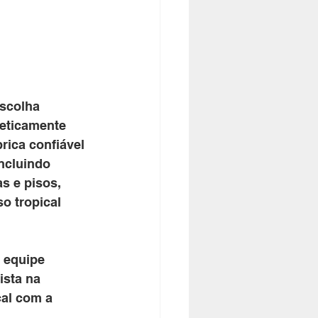
scolha 
teticamente 
rica confiável 
ncluindo 
s e pisos, 
o tropical 
 equipe 
ista na 
cal com a 