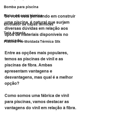
Bomba para piscina
Rolos de capa térmica
Se você está pensando em construir 
uma piscina, é natural que surjam 
Enrolador de capas térmicas
diversas dúvidas em relação aos 
Tela Armada
tipos de materiais disponíveis no 
mercado. 
Piscina Pré-Moldada Térmica Stk
Entre as opções mais populares, 
temos as piscinas de vinil e as 
piscinas de fibra. Ambas 
apresentam vantagens e 
desvantagens, mas qual é a melhor 
opção?
Como somos uma fábrica de vinil 
para piscinas, vamos destacar as 
vantagens do vinil em relação à fibra.