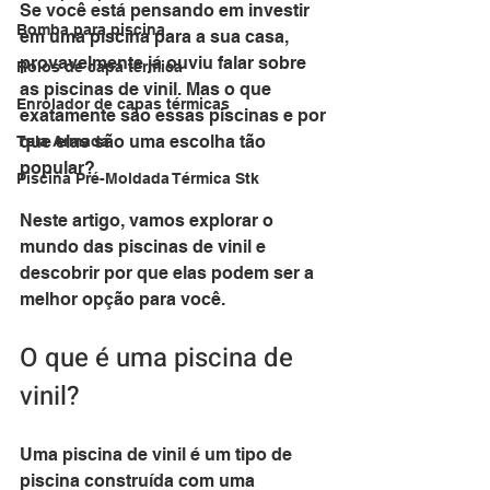
Se você está pensando em investir 
Bomba para piscina
em uma piscina para a sua casa, 
provavelmente já ouviu falar sobre 
Rolos de capa térmica
as piscinas de vinil. Mas o que 
Enrolador de capas térmicas
exatamente são essas piscinas e por 
que elas são uma escolha tão 
Tela Armada
popular? 
Piscina Pré-Moldada Térmica Stk
Neste artigo, vamos explorar o 
mundo das piscinas de vinil e 
descobrir por que elas podem ser a 
melhor opção para você.
O que é uma piscina de 
vinil?
Uma piscina de vinil é um tipo de 
piscina construída com uma 