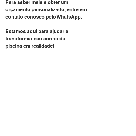
Para saber mais e obter um 
orçamento personalizado, entre em 
contato conosco pelo WhatsApp. 
Estamos aqui para ajudar a 
transformar seu sonho de 
piscina em realidade!
Clique aqui e Solicite um Orçamento !
piscina de vinil
piscina
vinil
estampas de piscina
escada para piscina de vinil
clube com piscina
Piscina de vinil